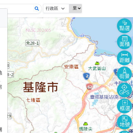
一
地
系
房
關